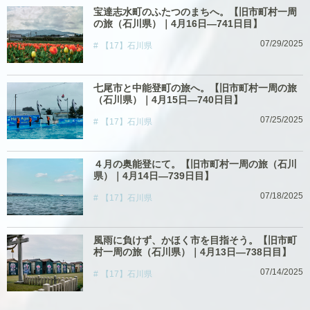
宝達志水町のふたつのまちへ。【旧市町村一周
の旅（石川県）｜4月16日―741日目】
07/29/2025
【17】石川県
七尾市と中能登町の旅へ。【旧市町村一周の旅
（石川県）｜4月15日―740日目】
07/25/2025
【17】石川県
４月の奥能登にて。【旧市町村一周の旅（石川
県）｜4月14日―739日目】
07/18/2025
【17】石川県
風雨に負けず、かほく市を目指そう。【旧市町
村一周の旅（石川県）｜4月13日―738日目】
07/14/2025
【17】石川県