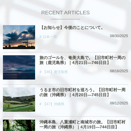
RECENT ARTICLES
【お知らせ】今後のことについて。
08/30/2025
日本一周
旅のゴールを、奄美大島で。【旧市町村一周の
旅（鹿児島県）｜4月21日―746日目】
08/16/2025
【46】鹿児島県
うるま市の旧市町村を巡ろう。【旧市町村一周
の旅（沖縄県）｜4月20日―745日目】
08/12/2025
【47】沖縄県
沖縄本島、八重瀬町と南城市の旅。【旧市町村
一周の旅（沖縄県）｜4月19日―744日目】