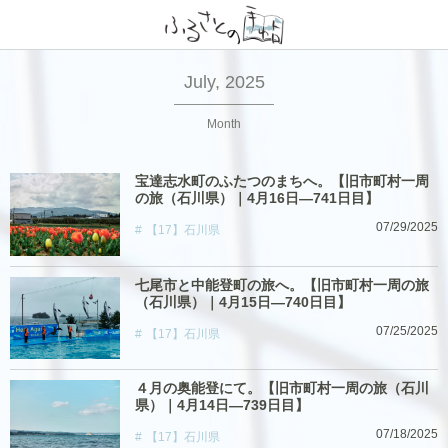
July, 2025
Month
宝達志水町のふたつのまちへ。【旧市町村一周
の旅（石川県）｜4月16日―741日目】
07/29/2025
【17】石川県
七尾市と中能登町の旅へ。【旧市町村一周の旅
（石川県）｜4月15日―740日目】
07/25/2025
【17】石川県
４月の奥能登にて。【旧市町村一周の旅（石川
県）｜4月14日―739日目】
07/18/2025
【17】石川県