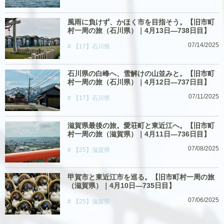
風雨に負けず、かほく市を目指そう。【旧市町
村一周の旅（石川県）｜4月13日―738日目】
07/14/2025
【17】石川県
石川県の白峰へ、雪解けの山並みと。【旧市町
村一周の旅（石川県）｜4月12日―737日目】
07/11/2025
【17】石川県
滋賀県最後の旅。愛荘町と東近江へ。【旧市町
村一周の旅（滋賀県）｜4月11日―736日目】
07/08/2025
【25】滋賀県
甲賀市と東近江市を巡る。【旧市町村一周の旅
（滋賀県）｜4月10日―735日目】
07/06/2025
【25】滋賀県