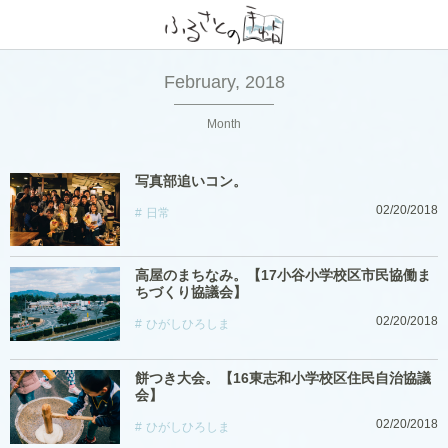
February, 2018
Month
写真部追いコン。
02/20/2018
日常
高屋のまちなみ。【17小谷小学校区市民協働ま
ちづくり協議会】
02/20/2018
ひがしひろしま
餅つき大会。【16東志和小学校区住民自治協議
会】
02/20/2018
ひがしひろしま