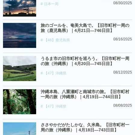
08/30/2025
日本一周
旅のゴールを、奄美大島で。【旧市町村一周の
旅（鹿児島県）｜4月21日―746日目】
08/16/2025
【46】鹿児島県
うるま市の旧市町村を巡ろう。【旧市町村一周
の旅（沖縄県）｜4月20日―745日目】
08/12/2025
【47】沖縄県
沖縄本島、八重瀬町と南城市の旅。【旧市町村
一周の旅（沖縄県）｜4月19日―744日目】
08/08/2025
【47】沖縄県
ささやかだがたしかな、久米島。【旧市町村一
周の旅（沖縄県）｜4月18日―743日目】