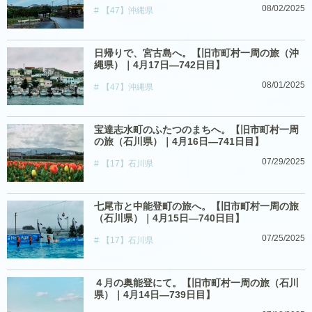
08/02/2025
【47】沖縄県
日帰りで、宮古島へ。【旧市町村一周の旅（沖
縄県）｜4月17日―742日目】
08/01/2025
【47】沖縄県
宝達志水町のふたつのまちへ。【旧市町村一周
の旅（石川県）｜4月16日―741日目】
07/29/2025
【17】石川県
七尾市と中能登町の旅へ。【旧市町村一周の旅
（石川県）｜4月15日―740日目】
07/25/2025
【17】石川県
４月の奥能登にて。【旧市町村一周の旅（石川
県）｜4月14日―739日目】