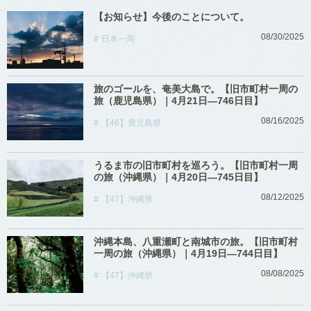
【お知らせ】今後のことについて。
08/30/2025
日本一周
旅のゴールを、奄美大島で。【旧市町村一周の
旅（鹿児島県）｜4月21日―746日目】
08/16/2025
【46】鹿児島県
うるま市の旧市町村を巡ろう。【旧市町村一周
の旅（沖縄県）｜4月20日―745日目】
08/12/2025
【47】沖縄県
沖縄本島、八重瀬町と南城市の旅。【旧市町村
一周の旅（沖縄県）｜4月19日―744日目】
08/08/2025
【47】沖縄県