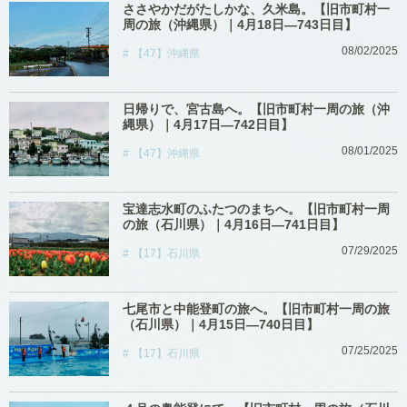
ささやかだがたしかな、久米島。【旧市町村一
周の旅（沖縄県）｜4月18日―743日目】
08/02/2025
【47】沖縄県
日帰りで、宮古島へ。【旧市町村一周の旅（沖
縄県）｜4月17日―742日目】
08/01/2025
【47】沖縄県
宝達志水町のふたつのまちへ。【旧市町村一周
の旅（石川県）｜4月16日―741日目】
07/29/2025
【17】石川県
七尾市と中能登町の旅へ。【旧市町村一周の旅
（石川県）｜4月15日―740日目】
07/25/2025
【17】石川県