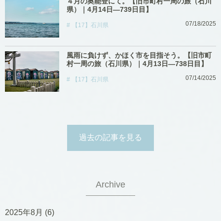
４月の奥能登にて。【旧市町村一周の旅（石川
県）｜4月14日―739日目】
07/18/2025
【17】石川県
風雨に負けず、かほく市を目指そう。【旧市町
村一周の旅（石川県）｜4月13日―738日目】
07/14/2025
【17】石川県
過去の記事を見る
Archive
2025年8月
(6)