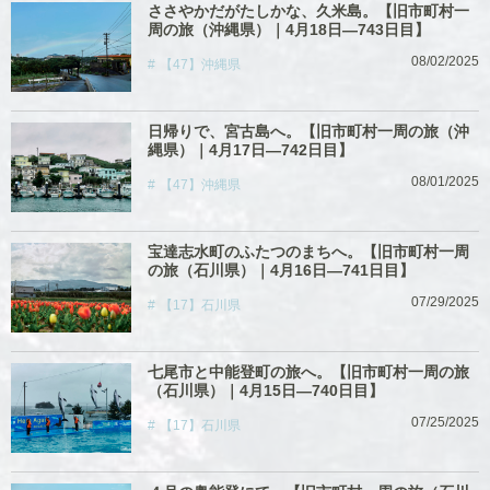
ささやかだがたしかな、久米島。【旧市町村一
周の旅（沖縄県）｜4月18日―743日目】
08/02/2025
【47】沖縄県
日帰りで、宮古島へ。【旧市町村一周の旅（沖
縄県）｜4月17日―742日目】
08/01/2025
【47】沖縄県
宝達志水町のふたつのまちへ。【旧市町村一周
の旅（石川県）｜4月16日―741日目】
07/29/2025
【17】石川県
七尾市と中能登町の旅へ。【旧市町村一周の旅
（石川県）｜4月15日―740日目】
07/25/2025
【17】石川県