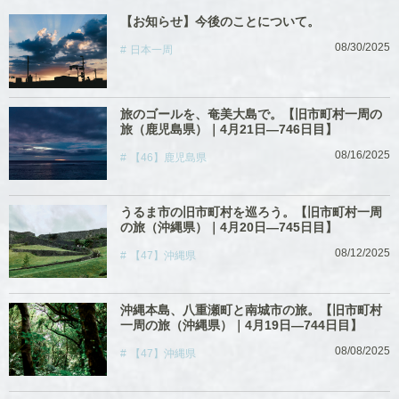
【お知らせ】今後のことについて。
08/30/2025
日本一周
旅のゴールを、奄美大島で。【旧市町村一周の
旅（鹿児島県）｜4月21日―746日目】
08/16/2025
【46】鹿児島県
うるま市の旧市町村を巡ろう。【旧市町村一周
の旅（沖縄県）｜4月20日―745日目】
08/12/2025
【47】沖縄県
沖縄本島、八重瀬町と南城市の旅。【旧市町村
一周の旅（沖縄県）｜4月19日―744日目】
08/08/2025
【47】沖縄県