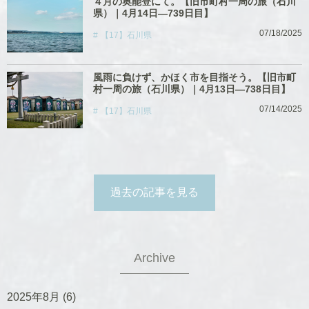
４月の奥能登にて。【旧市町村一周の旅（石川
県）｜4月14日―739日目】
07/18/2025
【17】石川県
風雨に負けず、かほく市を目指そう。【旧市町
村一周の旅（石川県）｜4月13日―738日目】
07/14/2025
【17】石川県
過去の記事を見る
Archive
2025年8月
(6)