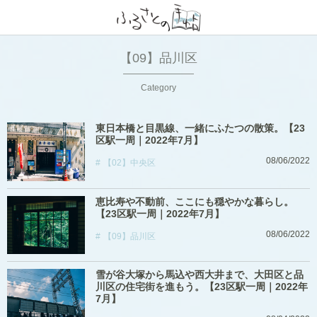
【09】品川区
Category
東日本橋と目黒線、一緒にふたつの散策。【23
区駅一周｜2022年7月】
08/06/2022
【02】中央区
恵比寿や不動前、ここにも穏やかな暮らし。
【23区駅一周｜2022年7月】
08/06/2022
【09】品川区
雪が谷大塚から馬込や西大井まで、大田区と品
川区の住宅街を進もう。【23区駅一周｜2022年
7月】