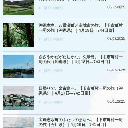
08/12/2025
【47】沖縄県
沖縄本島、八重瀬町と南城市の旅。【旧市町村
一周の旅（沖縄県）｜4月19日―744日目】
08/08/2025
【47】沖縄県
ささやかだがたしかな、久米島。【旧市町村一
周の旅（沖縄県）｜4月18日―743日目】
08/02/2025
【47】沖縄県
日帰りで、宮古島へ。【旧市町村一周の旅（沖
縄県）｜4月17日―742日目】
08/01/2025
【47】沖縄県
宝達志水町のふたつのまちへ。【旧市町村一周
の旅（石川県）｜4月16日―741日目】