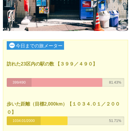
今日までの旅メーター
訪れた23区内の駅の数 【３９９／４９０】
399/490
81.43%
歩いた距離
（目標2,000
km）
【１０３４.０１／２００
０】
1034.01/2000
51.71%