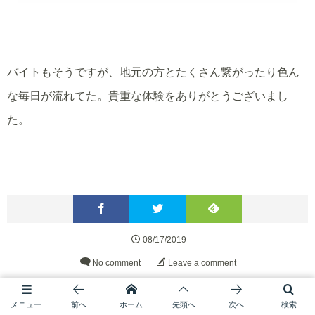
バイトもそうですが、地元の方とたくさん繋がったり色ん
な毎日が流れてた。貴重な体験をありがとうございまし
た。
08/17/2019
No comment
Leave a comment
【20】長野県
旅の雑手帖
日常
日本一周
メニュー
前へ
ホーム
先頭へ
次へ
検索