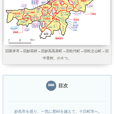
旧新井市→旧妙高村→旧妙高高原町→旧松代町→旧松之山町→旧
中里村、の６つ。
目次
妙高市を巡り、一気に星峠を越えて、十日町市へ。