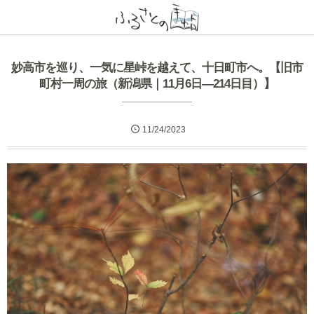
妙高市を巡り、一気に星峠を越えて、十日町市へ。【旧市
町村一周の旅（新潟県｜11月6日―214日目）】
11/24/2023