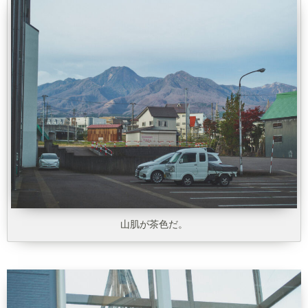
山肌が茶色だ。