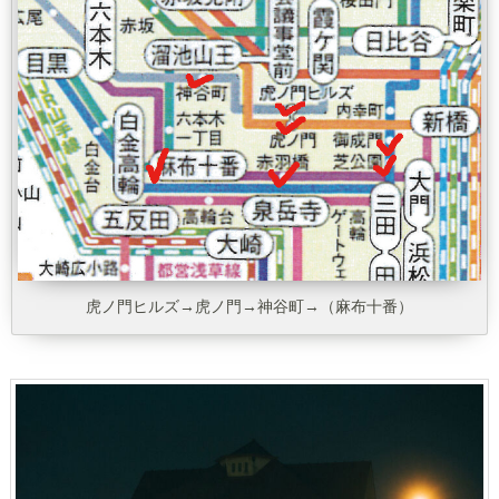
虎ノ門ヒルズ→虎ノ門→神谷町→（麻布十番）