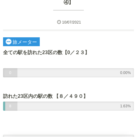
④】
10/07/2021
旅メーター
全ての駅を訪れた23区の数
【0／２３】
0
0.00%
/
2
訪れた23区内の駅の数 【８／４９０】
3
8
1.63%
/
4
9