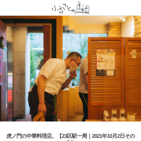
虎ノ門の中華料理店。【23区駅一周｜2021年10月2日その