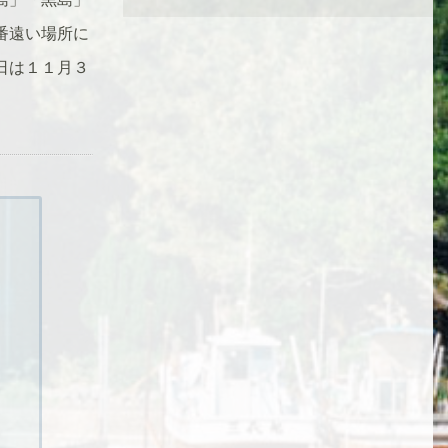
番遠い場所に
日は１１月３