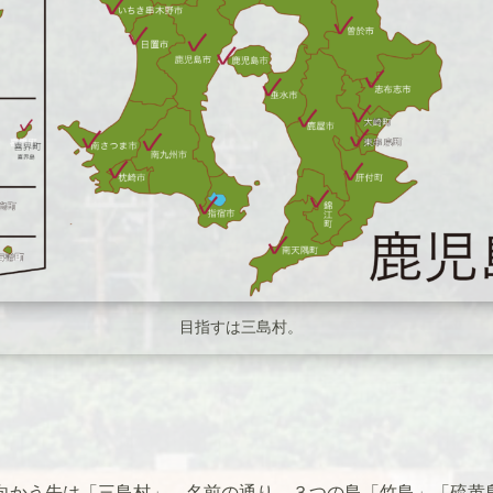
目指すは三島村。
向かう先は「三島村」。名前の通り、３つの島「竹島」「硫黄