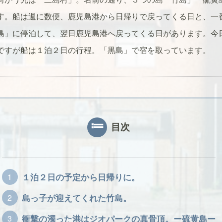
す。船は週に数便、鹿児島港から日帰りで戻ってくる日と、一
島」に停泊して、翌日鹿児島港へ戻ってくる日があります。今
ですが船は１泊２日の行程。「黒島」で宿を取っています。
目次
１泊２日の予定から日帰りに。
島っ子が迎えてくれた竹島。
衝撃の濁った港はジオパークの真骨頂。ー硫黄島ー