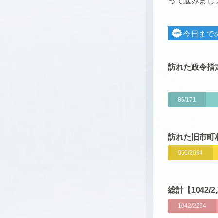
って進みまし
今日まで
訪れた政令指定
86/171
訪れた旧市町村
956/2094
総計【1042/2,
1042/2264