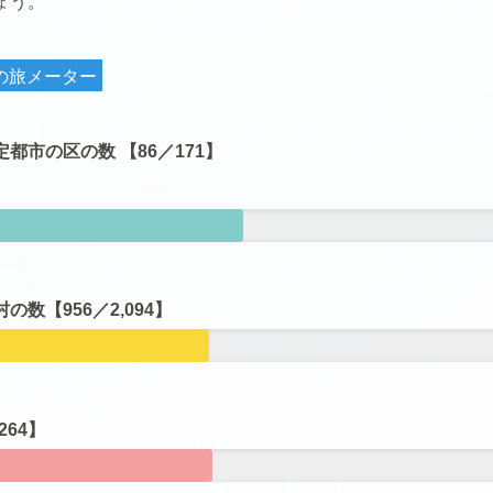
ょう。
の旅メーター
都市の区の数 【86／171】
の数【956
／2,094】
264】