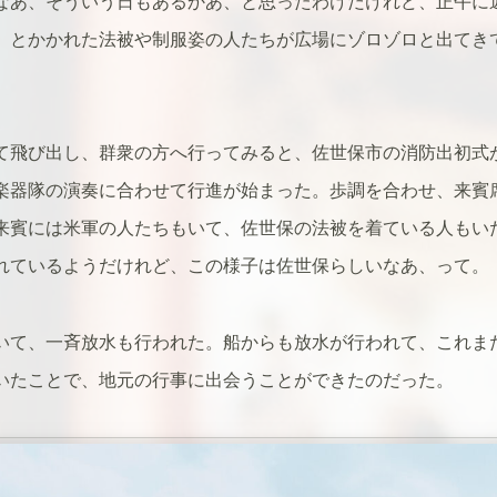
なあ、そういう日もあるかあ、と思ったわけだけれど、正午に
」とかかれた法被や制服姿の人たちが広場にゾロゾロと出てき
て飛び出し、群衆の方へ行ってみると、佐世保市の消防出初式
楽器隊の演奏に合わせて行進が始まった。歩調を合わせ、来賓
来賓には米軍の人たちもいて、佐世保の法被を着ている人もい
れているようだけれど、この様子は佐世保らしいなあ、って。
いて、一斉放水も行われた。船からも放水が行われて、これま
いたことで、地元の行事に出会うことができたのだった。