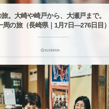
の旅。大崎や崎戸から、大瀬戸まで。
一周の旅（長崎県｜1月7日―276日目
01/19/2024