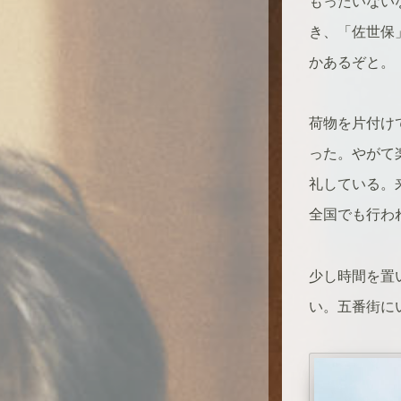
もったいない
き、「佐世保
かあるぞと。
荷物を片付け
った。やがて
礼している。
全国でも行わ
少し時間を置
い。五番街に