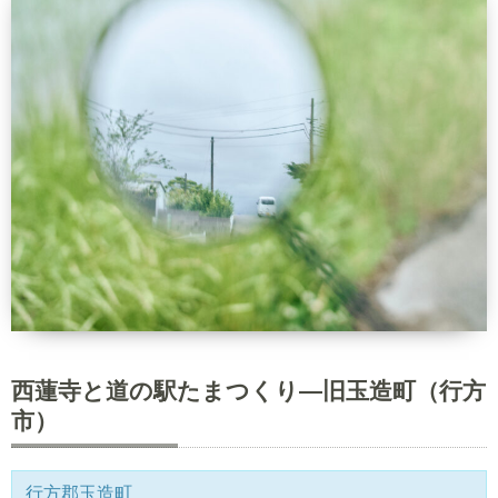
西蓮寺と道の駅たまつくり―旧玉造町（行方
市）
行方郡玉造町