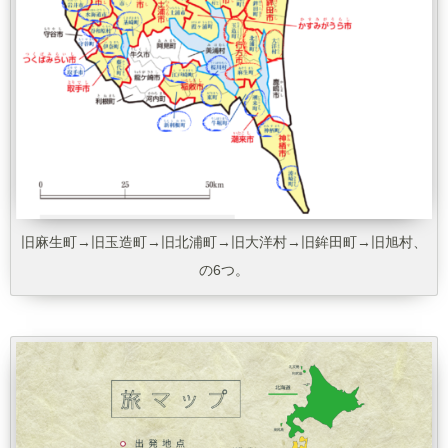
旧麻生町→旧玉造町→旧北浦町→旧大洋村→旧鉾田町→旧旭村、
の6つ。