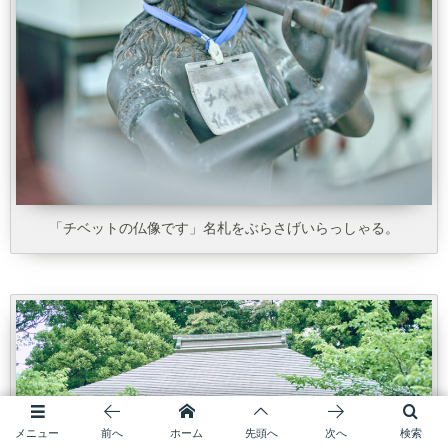
「チベットの仏像です」名札をぶらさげいらっしゃる。
メニュー
前へ
ホーム
先頭へ
次へ
検索