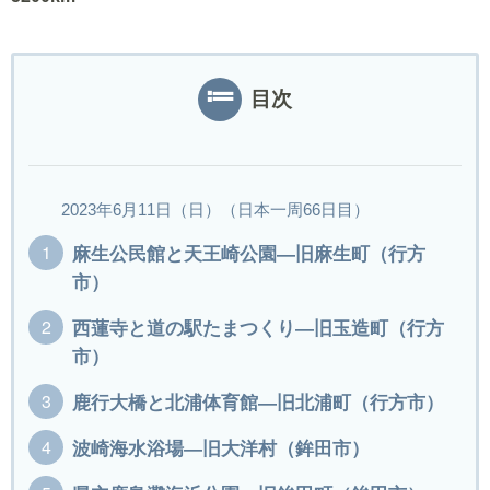
6
6
目次
2023年6月11日（日）（日本一周66日目）
麻生公民館と天王崎公園―旧麻生町（行方
市）
西蓮寺と道の駅たまつくり―旧玉造町（行方
市）
鹿行大橋と北浦体育館―旧北浦町（行方市）
波崎海水浴場―旧大洋村（鉾田市）