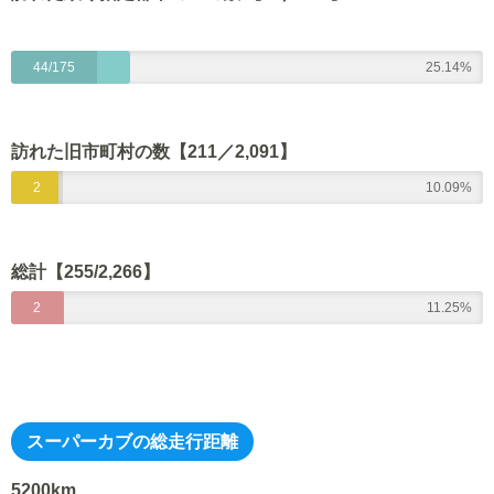
44/175
25.14%
訪れた旧市町村の数【211
／2,091】
2
10.09%
1
1
総計【255/2,266】
/
2
11.25%
2
5
0
5
9
/
1
スーパーカブの総走行距離
2
2
5200km