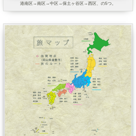
港南区→南区→中区→保土ヶ谷区→西区、の5つ。