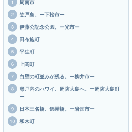
周南市
笠戸島。ー下松市ー
伊藤公記念公園。ー光市ー
田布施町
平生町
上関町
白壁の町並みが残る。ー柳井市ー
瀬戸内のハワイ、周防大島へ。ー周防大島町
ー
日本三名橋、錦帯橋。ー岩国市ー
和木町