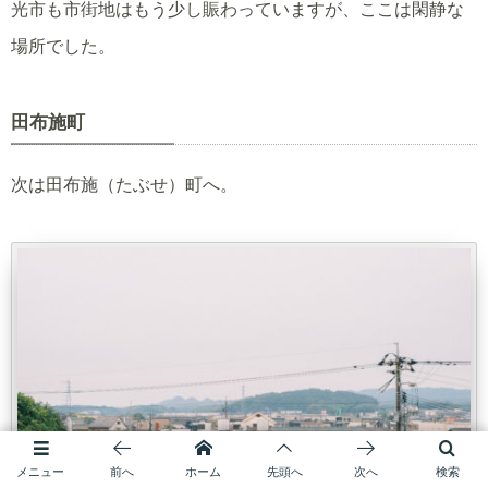
光市も市街地はもう少し賑わっていますが、ここは閑静な
場所でした。
田布施町
次は田布施（たぶせ）町へ。
メニュー
前へ
ホーム
先頭へ
次へ
検索