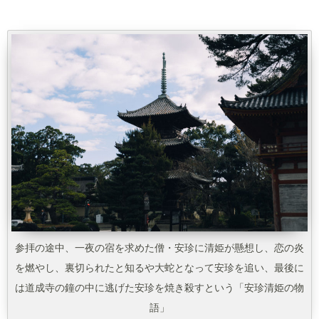
参拝の途中、一夜の宿を求めた僧・安珍に清姫が懸想し、恋の炎
を燃やし、裏切られたと知るや大蛇となって安珍を追い、最後に
は道成寺の鐘の中に逃げた安珍を焼き殺すという「安珍清姫の物
語」