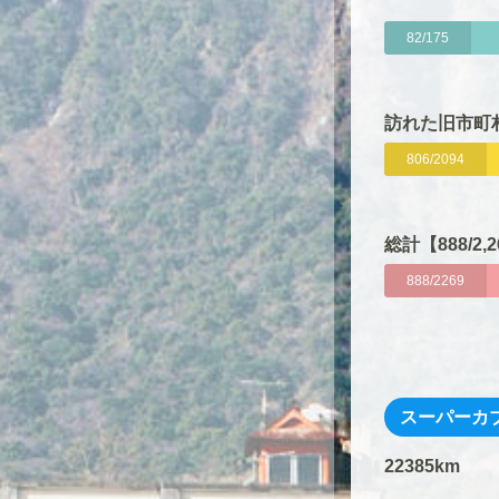
82/175
訪れた旧市町村
806/2094
総計【888/2,
888/2269
スーパーカ
22385km