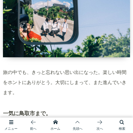
旅の中でも、きっと忘れない思い出になった。楽しい時間
をホントにありがとう。大切にしまって、また進んでいき
ます。
一気に鳥取市まで。
メニュー
前へ
ホーム
先頭へ
次へ
検索
さて、高校生のみんなとお別れしてからは、一気に鳥取市