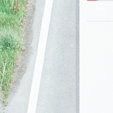
3
0
5
9
/
1
2
2
6
6