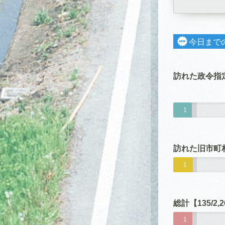
今日まで
訪れた政令指定
1
0
/
訪れた旧市町村
1
1
7
2
5
5
総計【135/2,
/
1
2