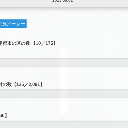
2023.05.01
の旅メーター
都市の区の数 【10／175】
の数【125
／2,091】
266】