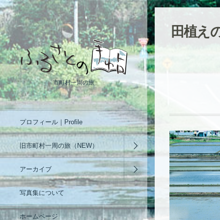
田植え
市町村一周の旅
プロフィール｜Profile
旧市町村一周の旅（NEW）
アーカイブ
写真集について
ホームページ