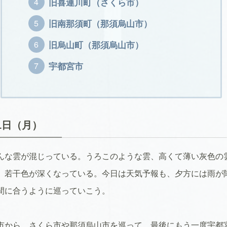
旧喜連川町（さくら市）
旧南那須町（那須烏山市）
旧烏山町（那須烏山市）
宇都宮市
月1日（月）
んな雲が混じっている。うろこのような雲、高くて薄い灰色の
、若干色が深くなっている。今日は天気予報も、夕方には雨が
間に合うように巡っていこう。
市から、さくら市や那須烏山市を巡って、最後にもう一度宇都