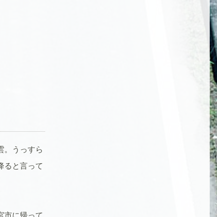
雲。うっすら
降ると言って
宮市に帰って