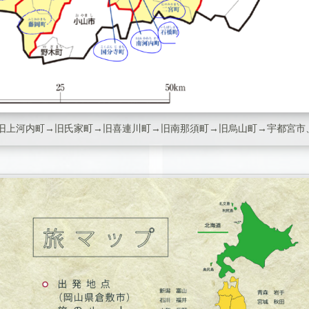
旧上河内町→旧氏家町→旧喜連川町→旧南那須町→旧烏山町→宇都宮市