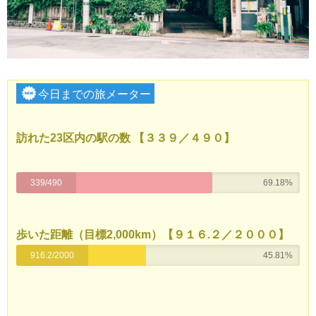
今日までの旅メーター
訪れた23区内の駅の数 【３３９／４９０】
339/490
69.18%
歩いた距離
（目標2,000
km）
【９１６
.２／２０００】
916.2/2000
45.81%