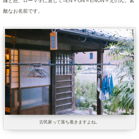
縁と恩、ローマ字に直して=EN＋ON＝ENON＝えのん。素
敵なお名前です。
古民家って落ち着きますよね。