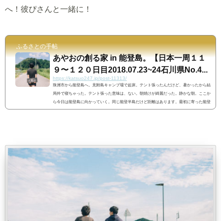
へ！彼ぴさんと一緒に！
ふるさとの手帖
あやおの創る家 in 能登島。【日本一周１１
９〜１２０日目2018.07.23~24石川県No.4...
https://katsuo247.jp/post-11313/
珠洲市から能登島へ。見附島キャンプ場で起床。テント張ったんだけど、暑かったから結
局外で寝ちゃった。テント張った意味は、ない。朝焼けが綺麗だった。静かな朝。ここか
ら今日は能登島に向かっていく。同じ能登半島だけど距離はあります。最初に寄った能登
町。自...