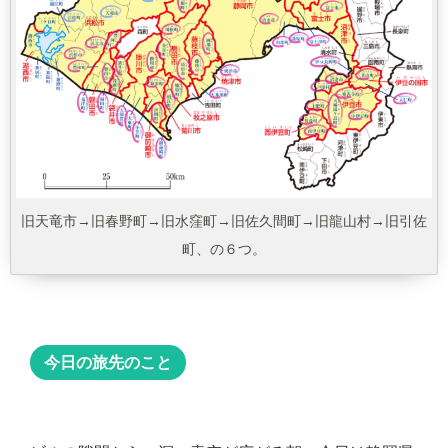
旧天竜市→旧春野町→旧水窪町→旧佐久間町→旧龍山村→旧引佐
町、の６つ。
今日の旅先のこと