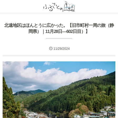
北遠地区はほんとうに広かった。【旧市町村一周の旅（静
岡県）｜11月28日―602日目）】
11/29/2024