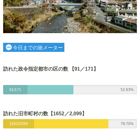
今日までの旅メーター
訪れた政令指定都市の区の数 【91／171】
91/171
52.63%
訪れた旧市町村の数【1652
／2,099】
1652/2099
78.70%