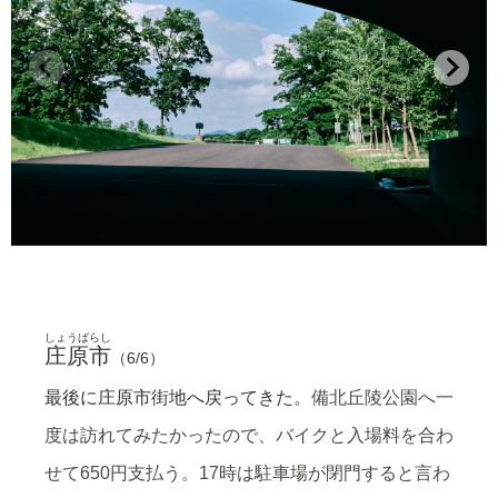
備北丘陵公園へ。
国兼池が大きい。
進みながら。
サイクリングをしている人も多かった。
花と橋と。
園内は広いもんね。
ふむふむ。
遊具も楽しそうだ。
自転車たち。
花の広場は夏に向けてかな。
公園を出て、市街地を通る。
上野公園。
今は今の日常が流れる。
備後庄原駅。
昔ながらの気配もある。
山並みとまちと。
上野池に浮かんでいた。
しょうばらし
庄原市
（6/6）
最後に庄原市街地へ戻ってきた。
備北丘陵公園へ一
度は訪れてみたかったので、バイクと入場料を合わ
せて650円支払う。17時は駐車場が閉門すると言わ