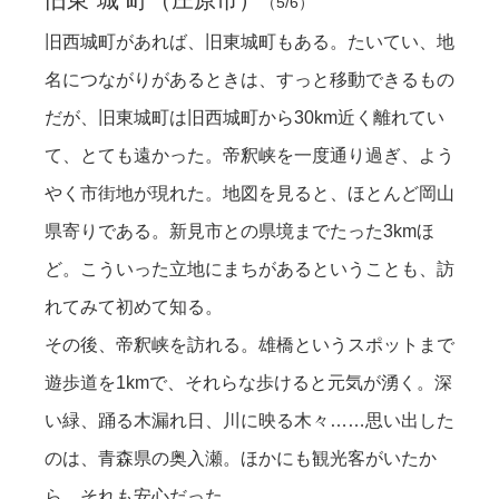
（5/6）
旧西城町があれば、旧東城町もある。たいてい、地
名につながりがあるときは、すっと移動できるもの
だが、旧東城町は旧西城町から30km近く離れてい
て、とても遠かった。帝釈峡を一度通り過ぎ、よう
やく市街地が現れた。地図を見ると、ほとんど岡山
県寄りである。新見市との県境までたった3kmほ
ど。こういった立地にまちがあるということも、訪
れてみて初めて知る。
その後、帝釈峡を訪れる。雄橋というスポットまで
遊歩道を1kmで、それらな歩けると元気が湧く。深
い緑、踊る木漏れ日、川に映る木々……
思い出した
のは、青森県の奥入瀬。ほかにも観光客がいたか
ら、それも安心だった。