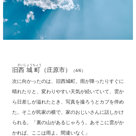
空の隙間。
地元のおじいちゃんと話をした。
道の途中。
西城の市街地へ。
野球をやってた。
西城支所。
スーパーにヒバゴンのキャラクター？
西城川と。
移り変わり。
さいじょうちょう
旧
西城町
（
庄原市
）
（4/6）
次に向かったのは、旧西城町。雨が降ったりすぐに
晴れたりと、変わりやすい天気が続いていて、雲か
ら日差しが溢れたとき、写真を撮ろうとカブを停め
た。そこが民家の横で、家のおじいさんに話しかけ
られる。「裏の山があるじゃろう。あそこに雲がか
かれば、ここは雨よ。間違いなく」