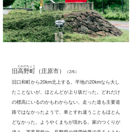
雪合戦、いいなー。
朝から混み合っていた。
まちも歩いてみる。
お店の屋根が茅葺でびっくりした。
水田も広がる。
高野支所。
日常がある。
トライアングル。
日がさしたとき。
日本も広いなあと。
旧高野町へ。道の駅にて。
たかのちょう
旧
高野町
（
庄原市
）
（2/6）
旧口和町から20km北上する。平地の20kmなら大し
たことないが、ほとんどが上り坂だった。どれだけ
の標高にいるのかもわからない。走った道も主要道
路ではなかったようで、車とすれ違うこともほとん
どなかった。ようやくまちが現れる。家のつくりが