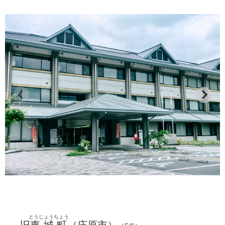
東城支所。
市街地にて。
傘をさしている。
帝釈峡へ来た。
川の流れが清らかで。
水面に映り込む。
見つけたものを撮っていく。
光と影と。
雄橋が見えた。大きくて実体が最初はわからなかった。
日本も広いなあと思った。
橋の下。人が立っていればすごく小さい。
とうじょうちょう
旧
東城町
（
庄原市
）