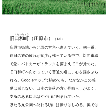
旧口和町へ。
口南地域を歩く。
落ち着いた集落。
チェーンと枝と。
口和支所へ。
文字がすごい。
ほたる見公園。
夜になると、飛んでるのかなあ。
くちわちょう
旧
口和町
（庄原市）
（1/6）
庄原市街地から北西の方角へ進んでいく。朝一番、
連日の旅の疲れが多少は残っている中で、対向車線
で急にパトカーがトラックを捕まえて目が覚めた。
旧口和町へ向かっていく普通の道に、心を揺さぶら
れる。Googleマップで眺めても、なかなかこの感
動は感じない。口南の集落の方が見晴らしがよく、
支所のある口北はやや山に囲まれていた。
ほたる見公園へ訪れる頃には曇りはじめる。奥では