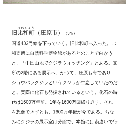
中国山地でクジラウォッチングと。
元々は町役場。
調査員のような方々もいた。
庄原にクジラかあ。
ぼくらの思う当たり前が、当たり前ではないということ。
比和市街地。
道中出会った風景。
棚田の道へ。
菖蒲も植えてあった。
ひわちょう
旧
比和町
（
庄原市
）
（3/6）
国道432号線を下っていく。旧比和町へ入った。比
和支所に自然科学博物館があるとのことで向かう
と、「中国山地でクジラウォッチング」とある。支
所の2階にある展示へ。かつて、庄原も海であり、
ショウバラクジラというクジラが生息していたのだ
と。実際に化石も発掘されているという。化石の時
代は1600万年前。1年を1600万回繰り返す。それ
を想像できずとも、1600万年後が今である。ちな
みにクジラの展示室は分館で、本館には勘違いで行