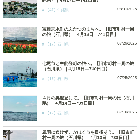
縄県）｜4月17日―742日目】
08/01/2025
【47】沖縄県
宝達志水町のふたつのまちへ。【旧市町村一周
の旅（石川県）｜4月16日―741日目】
07/29/2025
【17】石川県
七尾市と中能登町の旅へ。【旧市町村一周の旅
（石川県）｜4月15日―740日目】
07/25/2025
【17】石川県
４月の奥能登にて。【旧市町村一周の旅（石川
県）｜4月14日―739日目】
07/18/2025
【17】石川県
風雨に負けず、かほく市を目指そう。【旧市町
村一周の旅（石川県）｜4月13日―738日目】