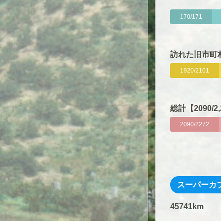
170/171
訪れた旧市町村
1920/2101
総計【2090/2,
2090/2272
スーパーカ
45741km