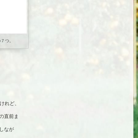
の７つ。
だけれど、
の直前ま
しなが