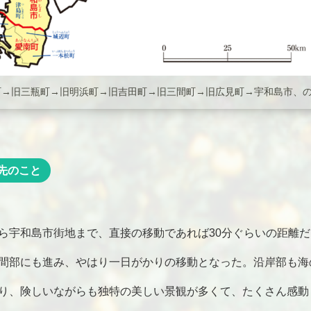
町→旧三瓶町→旧明浜町→旧吉田町→旧三間町→旧広見町→宇和島市、
先のこと
ら宇和島市街地まで、直接の移動であれば30分ぐらいの距離
間部にも進み、やはり一日がかりの移動となった。沿岸部も海
り、険しいながらも独特の美しい景観が多くて、たくさん感動