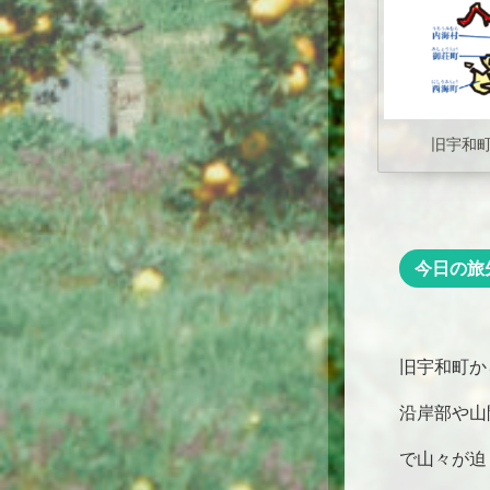
旧宇和
今日の旅
旧宇和町か
沿岸部や山
で山々が迫