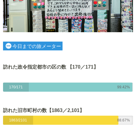
今日までの旅メーター
訪れた政令指定都市の区の数 【170／171】
170/171
99.42%
訪れた旧市町村の数【1863
／2,101】
1863/2101
88.67%