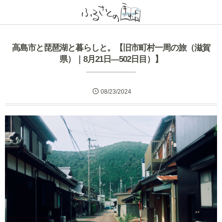
高島市と琵琶湖と暮らしと。【旧市町村一周の旅（滋賀
県）｜8月21日―502日目）】
08/23/2024