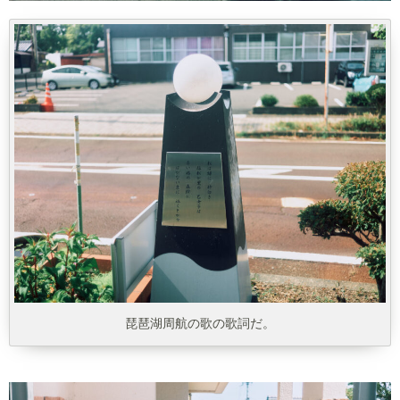
琵琶湖周航の歌の歌詞だ。