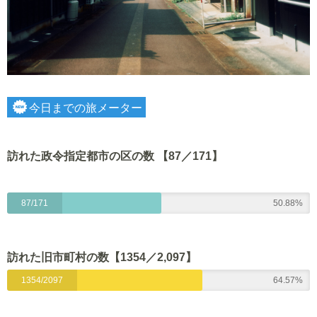
今日までの旅メーター
訪れた政令指定都市の区の数 【87／171】
87/171
50.88%
訪れた旧市町村の数【1354
／2,097】
1354/2097
64.57%