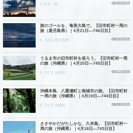
08/30/2025
日本一周
旅のゴールを、奄美大島で。【旧市町村一周の
旅（鹿児島県）｜4月21日―746日目】
08/16/2025
【46】鹿児島県
うるま市の旧市町村を巡ろう。【旧市町村一周
の旅（沖縄県）｜4月20日―745日目】
08/12/2025
【47】沖縄県
沖縄本島、八重瀬町と南城市の旅。【旧市町村
一周の旅（沖縄県）｜4月19日―744日目】
08/08/2025
【47】沖縄県
ささやかだがたしかな、久米島。【旧市町村一
周の旅（沖縄県）｜4月18日―743日目】