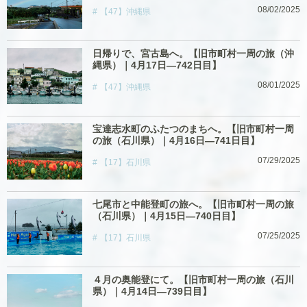
08/02/2025
【47】沖縄県
日帰りで、宮古島へ。【旧市町村一周の旅（沖
縄県）｜4月17日―742日目】
08/01/2025
【47】沖縄県
宝達志水町のふたつのまちへ。【旧市町村一周
の旅（石川県）｜4月16日―741日目】
07/29/2025
【17】石川県
七尾市と中能登町の旅へ。【旧市町村一周の旅
（石川県）｜4月15日―740日目】
07/25/2025
【17】石川県
４月の奥能登にて。【旧市町村一周の旅（石川
県）｜4月14日―739日目】