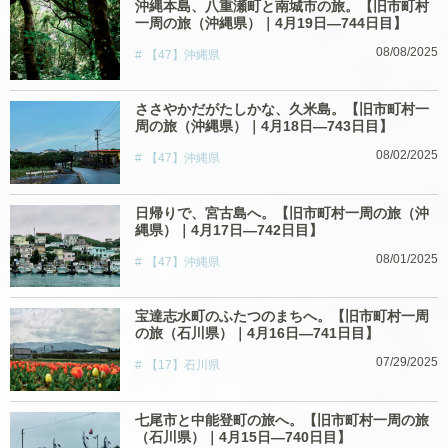
沖縄本島、八重瀬町と南城市の旅。【旧市町村
一周の旅（沖縄県）｜4月19日―744日目】
08/08/2025
【47】沖縄県
ささやかだがたしかな、久米島。【旧市町村一
周の旅（沖縄県）｜4月18日―743日目】
08/02/2025
【47】沖縄県
日帰りで、宮古島へ。【旧市町村一周の旅（沖
縄県）｜4月17日―742日目】
08/01/2025
【47】沖縄県
宝達志水町のふたつのまちへ。【旧市町村一周
の旅（石川県）｜4月16日―741日目】
07/29/2025
【17】石川県
七尾市と中能登町の旅へ。【旧市町村一周の旅
（石川県）｜4月15日―740日目】